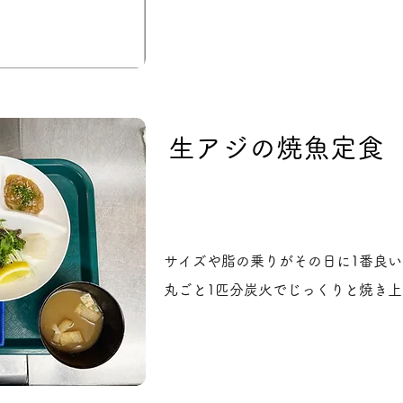
生アジの焼魚定食
サイズや脂の乗りがその日に1番良
丸ごと1匹分炭火でじっくりと焼き